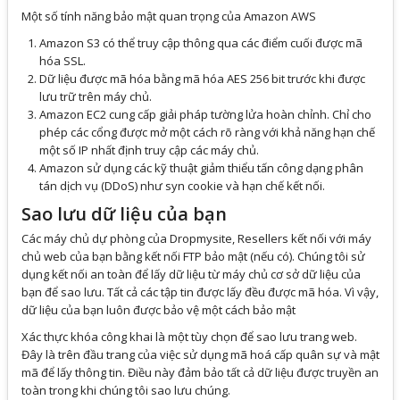
Một số tính năng bảo mật quan trọng của Amazon AWS
Amazon S3 có thể truy cập thông qua các điểm cuối được mã
hóa SSL.
Dữ liệu được mã hóa bằng mã hóa AES 256 bit trước khi được
lưu trữ trên máy chủ.
Amazon EC2 cung cấp giải pháp tường lửa hoàn chỉnh. Chỉ cho
phép các cổng được mở một cách rõ ràng với khả năng hạn chế
một số IP nhất định truy cập các máy chủ.
Amazon sử dụng các kỹ thuật giảm thiểu tấn công dạng phân
tán dịch vụ (DDoS) như syn cookie và hạn chế kết nối.
Sao lưu dữ liệu của bạn
Các máy chủ dự phòng của Dropmysite, Resellers kết nối với máy
chủ web của bạn bằng kết nối FTP bảo mật (nếu có). Chúng tôi sử
dụng kết nối an toàn để lấy dữ liệu từ máy chủ cơ sở dữ liệu của
bạn để sao lưu. Tất cả các tập tin được lấy đều được mã hóa. Vì vậy,
dữ liệu của bạn luôn được bảo vệ một cách bảo mật
Xác thực khóa công khai là một tùy chọn để sao lưu trang web.
Đây là trên đầu trang của việc sử dụng mã hoá cấp quân sự và mật
mã để lấy thông tin. Điều này đảm bảo tất cả dữ liệu được truyền an
toàn trong khi chúng tôi sao lưu chúng.